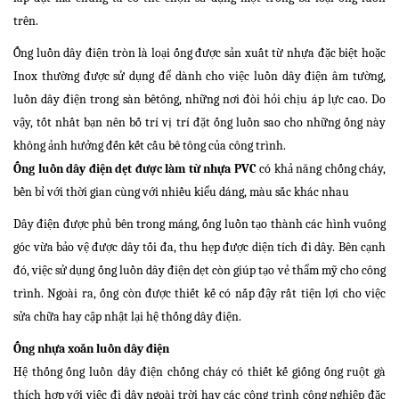
trên.
Ống luồn dây điện tròn là loại ống được sản xuất từ nhựa đặc biệt hoặc
Inox thường được sử dụng để dành cho việc luồn dây điện âm tường,
luồn dây điện trong sàn bêtông, những nơi đòi hỏi chịu áp lực cao. Do
vậy, tốt nhất bạn nên bố trí vị trí đặt ống luồn sao cho những ống này
không ảnh hưởng đến kết cấu bê tông của công trình.
Ống luồn dây điện dẹt được làm từ nhựa PVC
có khả năng chống cháy,
bền bỉ với thời gian cùng với nhiều kiểu dáng, màu sắc khác nhau
Dây điện được phủ bên trong máng, ống luồn tạo thành các hình vuông
góc vừa bảo vệ được dây tối đa, thu hẹp được diện tích đi dây. Bên cạnh
đó, việc sử dụng ống luồn dây điện dẹt còn giúp tạo vẻ thẩm mỹ cho công
trình. Ngoài ra, ống còn được thiết kế có nắp đậy rất tiện lợi cho việc
sửa chữa hay cập nhật lại hệ thống dây điện.
Ống nhựa xoắn luồn dây điện
Hệ thống ống luồn dây điện chống cháy có thiết kế giống ống ruột gà
thích hợp với việc đi dây ngoài trời hay các công trình công nghiệp đặc