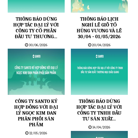
THÔNG BÁO DỪNG
THÔNG BÁO LỊCH
HỢP TÁC ĐẠI LÝ VỚI
NGHỈ LỄ GIỖ TỔ
CÔNG TY CỔ PHẦN
HÙNG VƯƠNG VÀ LỄ
ĐẦU TƯ THƯƠNG...
30/04 - 01/05/2026
30/06/2026
20/04/2026
CÔNG TY SANTO KÝ
THÔNG BÁO DỪNG
HỢP ĐỒNG VỚI ĐẠI
HỢP TÁC ĐẠI LÝ VỚI
LÝ NGỌC KIM ĐAN
CÔNG TY TNHH ĐẦU
PHÂN PHỐI SẢN
TƯ SẢN XUẤT...
PHẨM
14/04/2026
12/05/2026