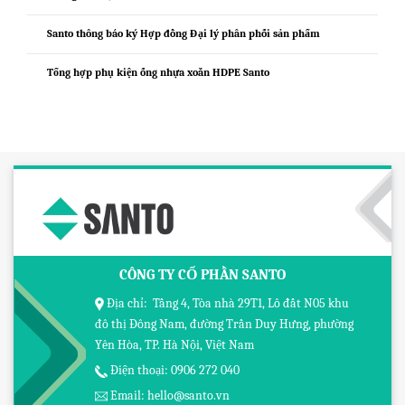
Santo thông báo ký Hợp đồng Đại lý phân phối sản phẩm
Tổng hợp phụ kiện ống nhựa xoắn HDPE Santo
CÔNG TY CỔ PHẦN SANTO
Địa chỉ: Tầng 4, Tòa nhà 29T1, Lô đất N05 khu
đô thị Đông Nam, đường Trần Duy Hưng, phường
Yên Hòa, TP. Hà Nội, Việt Nam
Điện thoại: 0906 272 040
Email: hello@santo.vn