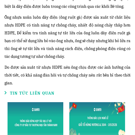
biệt là dây điện được luồn trong các công trình qua các khối Bê tông.
Ống nhựa xoắn luồn dây điện (ống ruột gà) được sản xuất từ chất liệu
nhựa HDPE có tính năng tự chống cháy, nhiệt độ nóng chảy thấp hơn
HDPE, Để kiểm tra tính năng tự tắt lửa của ống luồn dây điện ruột gà
bạn có thể sử dụng lửa bỏ vào ống nhựa, ống sẽ cháy nhưng khi bỏ lửa ra
thì ống sẽ tự tắt lửa và tính năng cách điện, chống phóng điện cũng có
tác dụng tương tự như chống cháy.
Do được sản xuất từ nhựa HDPE nên ống chịu được các ảnh hưởng của
thời tiết, có khả năng đàn hồi và tự chống cháy nên rất bền bỉ theo thời
gian.
TIN TỨC LIÊN QUAN