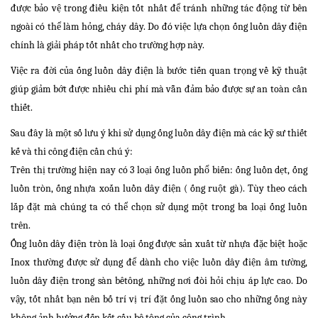
được bảo vệ trong điều kiện tốt nhất để tránh những tác động từ bên
ngoài có thể làm hỏng, cháy dây. Do đó việc lựa chọn ống luồn dây điện
chính là giải pháp tốt nhất cho trường hợp này.
Việc ra đời của ống luồn dây điện là bước tiến quan trọng về kỹ thuật
giúp giảm bớt được nhiều chi phí mà vẫn đảm bảo được sự an toàn cần
thiết.
Sau đây là một số lưu ý khi sử dụng ống luồn dây điện mà các kỹ sư thiết
kế và thi công điện cần chú ý:
Trên thị trường hiện nay có 3 loại ống luồn phổ biến: ống luồn dẹt, ống
luồn tròn, ống nhựa xoắn luồn dây điện ( ống ruột gà). Tùy theo cách
lắp đặt mà chúng ta có thể chọn sử dụng một trong ba loại ống luồn
trên.
Ống luồn dây điện tròn là loại ống được sản xuất từ nhựa đặc biệt hoặc
Inox thường được sử dụng để dành cho việc luồn dây điện âm tường,
luồn dây điện trong sàn bêtông, những nơi đòi hỏi chịu áp lực cao. Do
vậy, tốt nhất bạn nên bố trí vị trí đặt ống luồn sao cho những ống này
không ảnh hưởng đến kết cấu bê tông của công trình.