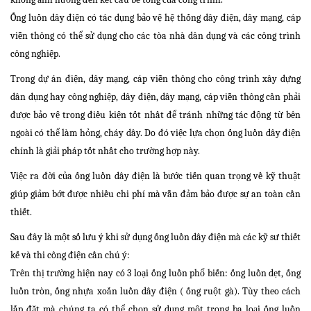
Ống luồn dây điện có tác dụng bảo vệ hệ thống dây điện, dây mạng, cáp
viễn thông có thể sử dụng cho các tòa nhà dân dụng và các công trình
công nghiệp.
Trong dự án điện, dây mạng, cáp viễn thông cho công trình xây dựng
dân dụng hay công nghiệp, dây điện, dây mạng, cáp viễn thông cần phải
được bảo vệ trong điều kiện tốt nhất để tránh những tác động từ bên
ngoài có thể làm hỏng, cháy dây. Do đó việc lựa chọn ống luồn dây điện
chính là giải pháp tốt nhất cho trường hợp này.
Việc ra đời của ống luồn dây điện là bước tiến quan trọng về kỹ thuật
giúp giảm bớt được nhiều chi phí mà vẫn đảm bảo được sự an toàn cần
thiết.
Sau đây là một số lưu ý khi sử dụng ống luồn dây điện mà các kỹ sư thiết
kế và thi công điện cần chú ý:
Trên thị trường hiện nay có 3 loại ống luồn phổ biến: ống luồn dẹt, ống
luồn tròn, ống nhựa xoắn luồn dây điện ( ống ruột gà). Tùy theo cách
lắp đặt mà chúng ta có thể chọn sử dụng một trong ba loại ống luồn